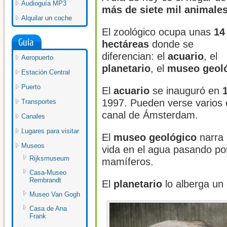
Audioguía MP3
más de siete mil animale
Alquilar un coche
El zoológico ocupa unas
14
Guía
hectáreas
donde se
diferencian: el
acuario
, el
Aeropuerto
planetario
, el
museo geol
Estación Central
Puerto
El
acuario
se inauguró en
1
1997. Pueden verse varios
Transportes
canal de Ámsterdam.
Canales
Lugares para visitar
El
museo geológico
narra 
Museos
vida en el agua pasando por
Rijksmuseum
mamíferos.
Casa-Museo
Rembrandt
El
planetario
lo alberga un 
Museo Van Gogh
Casa de Ana
Frank