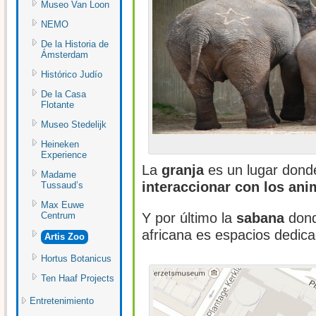
Museo Van Loon
NEMO
De la Historia de
Ámsterdam
Histórico Judío
De la Casa
Flotante
Museo Stedelijk
Heineken
Experience
La
granja
es un lugar dond
Madame
interaccionar con los ani
Tussaud’s
Max Euwe
Centrum
Y por último la
sabana
dond
africana es espacios dedic
Artis Zoo
Hortus Botanicus
Ten Haaf Projects
Entretenimiento