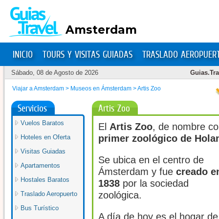
Amsterdam
INICIO
TOURS Y VISITAS GUIADAS
TRASLADO AEROPUER
Sábado, 08 de Agosto de 2026
Guias.Tra
Viajar a Amsterdam
>
Museos en Ámsterdam
>
Artis Zoo
Artis Zoo
Servicios
Vuelos Baratos
El
Artis Zoo
, de nombre c
primer zoológico de Hola
Hoteles en Oferta
Visitas Guiadas
Se ubica en el centro de
Apartamentos
Ámsterdam y fue
creado e
Hostales Baratos
1838
por la sociedad
zoológica.
Traslado Aeropuerto
Bus Turístico
A día de hoy es el hogar de