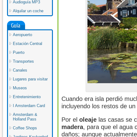
Audioguía MP3
Alquilar un coche
Guía
Aeropuerto
Estación Central
Puerto
Transportes
Canales
Lugares para visitar
Museos
Entretenimiento
Cuando era isla perdió much
incluyendo los restos de un
I Amsterdam Card
Amsterdam &
Por el
oleaje
las casas se c
Holland Pass
madera
, para que el agua 
Coffee Shops
daños; aunque actualment
Jardines Keukenhof