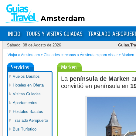
Amsterdam
INICIO
TOURS Y VISITAS GUIADAS
TRASLADO AEROPUER
Sábado, 08 de Agosto de 2026
Guias.Tra
Viajar a Amsterdam
>
Ciudades cercanas a Ámsterdam para visitar
>
Marken
Marken
Servicios
Vuelos Baratos
La
península de Marken
a
convirtió en península en
1
Hoteles en Oferta
Visitas Guiadas
Apartamentos
Hostales Baratos
Traslado Aeropuerto
Bus Turístico