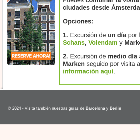
Puedes
combinar la visit
ciudades desde Ámsterd
Opciones:
1.
Excursión de
un día
por
Schans
,
Volendam
y
Mark
2.
Excursión de
medio día
Marken
seguido por visita 
información aquí
.
© 2024 - Visita también nuestras guías de
Barcelona
y
Berlin