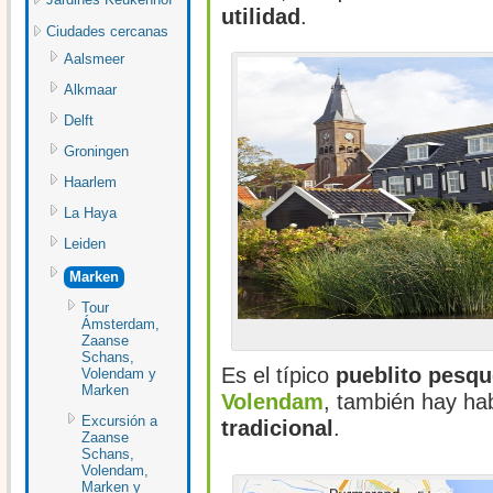
utilidad
.
Ciudades cercanas
Aalsmeer
Alkmaar
Delft
Groningen
Haarlem
La Haya
Leiden
Marken
Tour
Ámsterdam,
Zaanse
Schans,
Es el típico
pueblito pesqu
Volendam y
Marken
Volendam
, también hay ha
Excursión a
tradicional
.
Zaanse
Schans,
Volendam,
Marken y